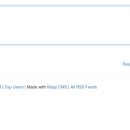
Rep
d
|
Top Users
| Made with
Kliqqi CMS
|
All RSS Feeds