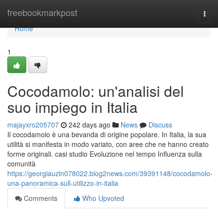
Home
freebookmarkpost
Togg
navi
Home
1
Cocodamolo: un'analisi del
suo impiego in Italia
majayxro205707
242 days ago
News
Discuss
Il cocodamolo è una bevanda di origine popolare. In Italia, la sua
utilità si manifesta in modo variato, con aree che ne hanno creato
forme originali. casi studio Evoluzione nel tempo Influenza sulla
comunità
https://georgiauzln078022.blog2news.com/39391148/cocodamolo-
una-panoramica-sull-utilizzo-in-italia
Comments
Who Upvoted