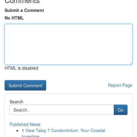
Submit a Comment
No HTML
HTML is disabled
Report Page
Search
Go
Published News
1
View Talay 7 Condominium: Your Coastal
Investme...