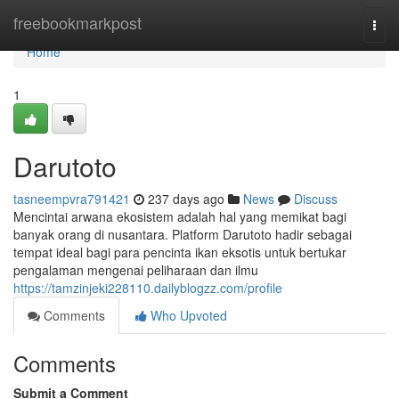
Home
freebookmarkpost
Togg
navi
Home
1
Darutoto
tasneempvra791421
237 days ago
News
Discuss
Mencintai arwana ekosistem adalah hal yang memikat bagi
banyak orang di nusantara. Platform Darutoto hadir sebagai
tempat ideal bagi para pencinta ikan eksotis untuk bertukar
pengalaman mengenai peliharaan dan ilmu
https://tamzinjeki228110.dailyblogzz.com/profile
Comments
Who Upvoted
Comments
Submit a Comment