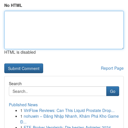
No HTML
HTML is disabled
Report Page
Search
Go
Published News
1
ViriFlow Reviews: Can This Liquid Prostate Drop...
1
nohuwin – Đăng Nhập Nhanh, Khám Phá Kho Game
Đ...
1
ETF-Broker Vergleich: Die besten Anbieter 2024