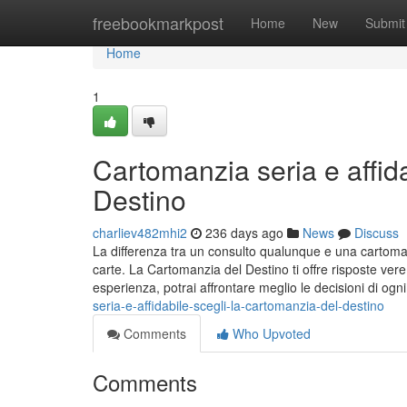
Home
freebookmarkpost
Home
New
Submit
Home
1
Cartomanzia seria e affida
Destino
charliev482mhi2
236 days ago
News
Discuss
La differenza tra un consulto qualunque e una cartomanzia
carte. La Cartomanzia del Destino ti offre risposte vere
esperienza, potrai affrontare meglio le decisioni di ogn
seria-e-affidabile-scegli-la-cartomanzia-del-destino
Comments
Who Upvoted
Comments