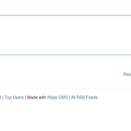
Rep
d
|
Top Users
| Made with
Kliqqi CMS
|
All RSS Feeds