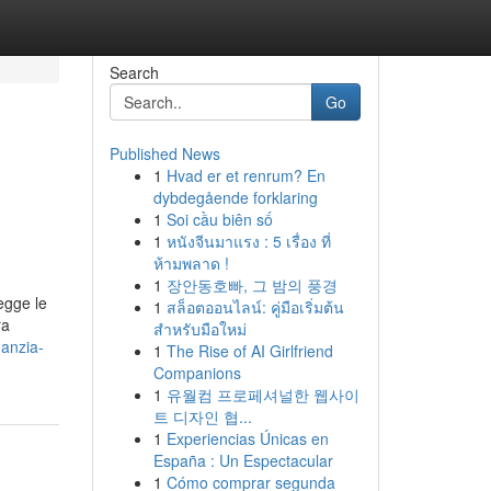
Search
Go
Published News
1
Hvad er et renrum? En
dybdegående forklaring
1
Soi cầu biên số
1
หนังจีนมาแรง : 5 เรื่อง ที่
ห้ามพลาด !
1
장안동호빠, 그 밤의 풍경
legge le
1
สล็อตออนไลน์: คู่มือเริ่มต้น
ra
สำหรับมือใหม่
manzia-
1
The Rise of AI Girlfriend
Companions
1
유월컴 프로페셔널한 웹사이
트 디자인 협...
1
Experiencias Únicas en
España : Un Espectacular
1
Cómo comprar segunda