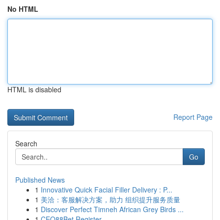
No HTML
HTML is disabled
Report Page
Search
Go
Published News
1
Innovative Quick Facial Filler Delivery : P...
1
美洽：客服解决方案，助力 组织提升服务质量
1
Discover Perfect Timneh African Grey Birds ...
1
CEO88Bet Register