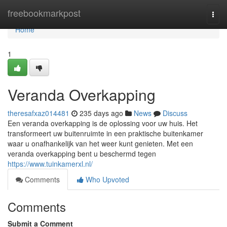
Home
freebookmarkpost
Togg
navi
Home
1
Veranda Overkapping
theresafxaz014481
235 days ago
News
Discuss
Een veranda overkapping is de oplossing voor uw huis. Het
transformeert uw buitenruimte in een praktische buitenkamer
waar u onafhankelijk van het weer kunt genieten. Met een
veranda overkapping bent u beschermd tegen
https://www.tuinkamerxl.nl/
Comments
Who Upvoted
Comments
Submit a Comment