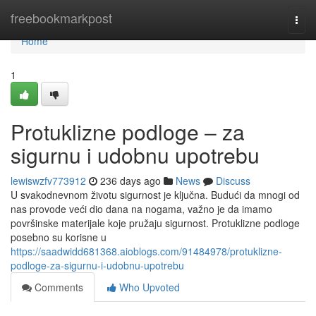
Home
freebookmarkpost
Togg
navi
Home
1
Protuklizne podloge – za
sigurnu i udobnu upotrebu
lewiswzfv773912
236 days ago
News
Discuss
U svakodnevnom životu sigurnost je ključna. Budući da mnogi od
nas provode veći dio dana na nogama, važno je da imamo
površinske materijale koje pružaju sigurnost. Protuklizne podloge
posebno su korisne u
https://saadwidd681368.aioblogs.com/91484978/protuklizne-
podloge-za-sigurnu-i-udobnu-upotrebu
Comments
Who Upvoted