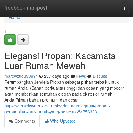
Home
freebookmarkpost
Togg
navi
Home
1
Elegansi Propan: Kacamata
Luar Rumah Mewah
marcwzuo333691
237 days ago
News
Discuss
Pertimbangkan Jendela Propan sebagai pilihan terbaik untuk
rumah Anda. {Bahan berkualitas tinggi dan desain yang modern
akan memberikan sentuhan elegan pada eksterior rumah
Anda.Pilihan bahan premium dan desain
https://geraldwymr677910.blogdon.net/elegansi-propan-
penampilan-luar-rumah-yang-berkelas-54756333
Comments
Who Upvoted