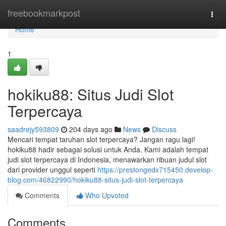
Home
freebookmarkpost
Togg
navi
Home
1
hokiku88: Situs Judi Slot
Terpercaya
saadrejy593809
204 days ago
News
Discuss
Mencari tempat taruhan slot terpercaya? Jangan ragu lagi!
hokiku88 hadir sebagai solusi untuk Anda. Kami adalah tempat
judi slot terpercaya di Indonesia, menawarkan ribuan judul slot
dari provider unggul seperti
https://prestongedx715450.develop-
blog.com/46822990/hokiku88-situs-judi-slot-terpercaya
Comments
Who Upvoted
Comments