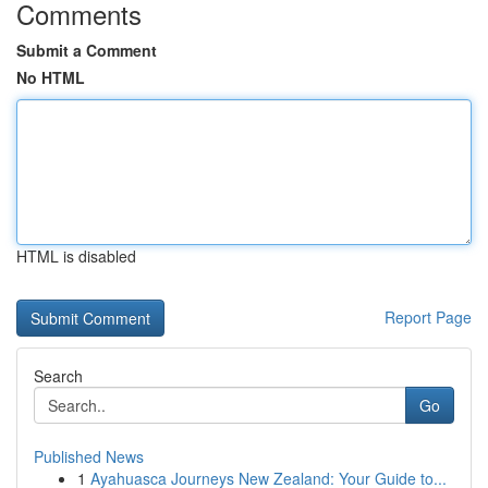
Comments
Submit a Comment
No HTML
HTML is disabled
Report Page
Search
Go
Published News
1
Ayahuasca Journeys New Zealand: Your Guide to...