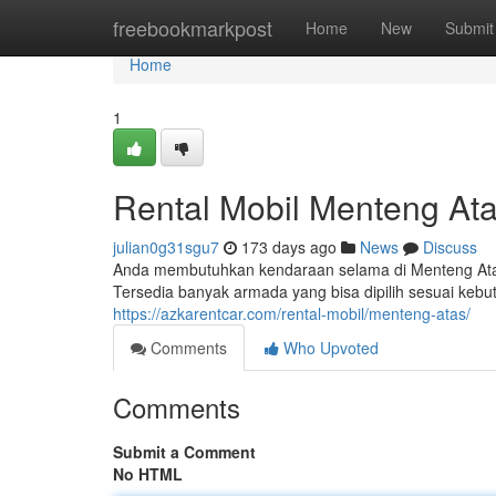
Home
freebookmarkpost
Home
New
Submit
Home
1
Rental Mobil Menteng Ata
julian0g31sgu7
173 days ago
News
Discuss
Anda membutuhkan kendaraan selama di Menteng Atas?
Tersedia banyak armada yang bisa dipilih sesuai kebu
https://azkarentcar.com/rental-mobil/menteng-atas/
Comments
Who Upvoted
Comments
Submit a Comment
No HTML