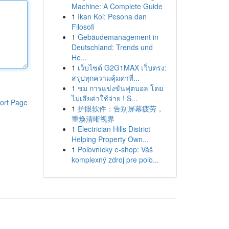
Machine: A Complete Guide
1
Ikan Koi: Pesona dan
Filosofi
1
Gebäudemanagement in
Deutschland: Trends und
He...
1
เว็บไซต์ G2G1MAX เว็บตรง:
สรุปทุกความคุ้มค่าที่...
1
ชม การแข่งขันฟุตบอล โดย
ไม่เสียค่าใช้จ่าย ! S...
ort Page
1
护眼软件：告别屏幕疲劳，
重焕清晰视界
1
Electrician Hills District
Helping Property Own...
1
Poľovnícky e-shop: Váš
komplexný zdroj pre poľo...