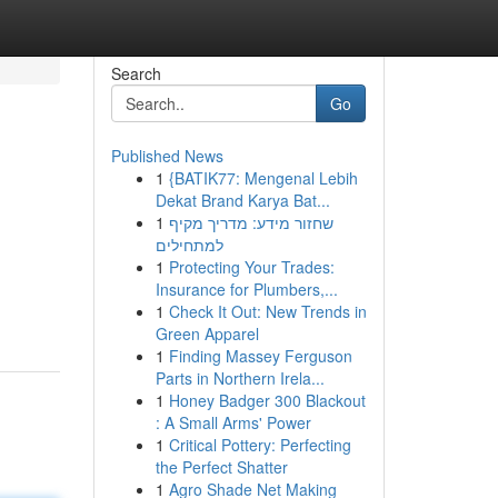
Search
Go
Published News
1
{BATIK77: Mengenal Lebih
Dekat Brand Karya Bat...
1
שחזור מידע: מדריך מקיף
למתחילים
1
Protecting Your Trades:
Insurance for Plumbers,...
1
Check It Out: New Trends in
Green Apparel
1
Finding Massey Ferguson
Parts in Northern Irela...
1
Honey Badger 300 Blackout
: A Small Arms' Power
1
Critical Pottery: Perfecting
the Perfect Shatter
1
Agro Shade Net Making