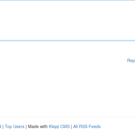
Rep
d
|
Top Users
| Made with
Kliqqi CMS
|
All RSS Feeds