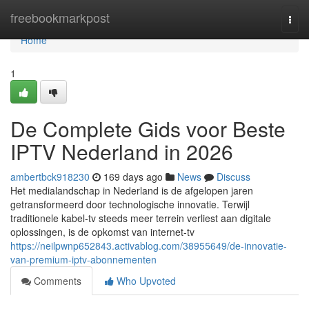
Home
freebookmarkpost
Togg
navi
Home
1
De Complete Gids voor Beste
IPTV Nederland in 2026
ambertbck918230
169 days ago
News
Discuss
Het medialandschap in Nederland is de afgelopen jaren
getransformeerd door technologische innovatie. Terwijl
traditionele kabel-tv steeds meer terrein verliest aan digitale
oplossingen, is de opkomst van internet-tv
https://neilpwnp652843.activablog.com/38955649/de-innovatie-
van-premium-iptv-abonnementen
Comments
Who Upvoted