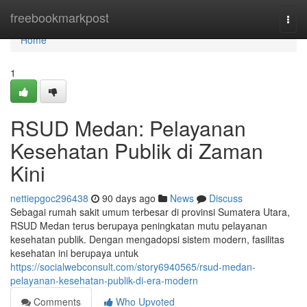
Home
freebookmarkpost
Togg
navi
Home
1
RSUD Medan: Pelayanan
Kesehatan Publik di Zaman
Kini
nettiepgoc296438
90 days ago
News
Discuss
Sebagai rumah sakit umum terbesar di provinsi Sumatera Utara,
RSUD Medan terus berupaya peningkatan mutu pelayanan
kesehatan publik. Dengan mengadopsi sistem modern, fasilitas
kesehatan ini berupaya untuk
https://socialwebconsult.com/story6940565/rsud-medan-
pelayanan-kesehatan-publik-di-era-modern
Comments
Who Upvoted