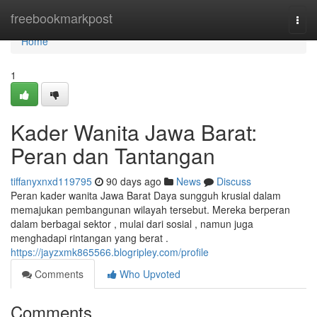
Home
freebookmarkpost
Togg
navi
Home
1
Kader Wanita Jawa Barat:
Peran dan Tantangan
tiffanyxnxd119795
90 days ago
News
Discuss
Peran kader wanita Jawa Barat Daya sungguh krusial dalam
memajukan pembangunan wilayah tersebut. Mereka berperan
dalam berbagai sektor , mulai dari sosial , namun juga
menghadapi rintangan yang berat .
https://jayzxmk865566.blogripley.com/profile
Comments
Who Upvoted
Comments