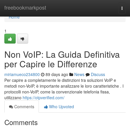
Home
freebookmarkpost
Togg
navi
Home
1
Non VoIP: La Guida Definitiva
per Capire le Differenze
miriamueco234800
89 days ago
News
Discuss
Per capire a completamente le distinzioni tra soluzioni VoIP e
metodi non-VoIP, è importante analizzare le loro caratteristiche . I
protocolli non-VoIP, come la convenzionale telefonia fissa,
utilizzano
https://otpverified.com/
Comments
Who Upvoted
Comments