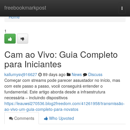
Home
freebookmarkpost
Togg
navi
Home
1
Cam ao Vivo: Guia Completo
para Iniciantes
kallumysvj916627
89 days ago
News
Discuss
Começar com streams pode parecer assustador no início, mas
com este passo a passo, você conseguirá entender o
fundamental. Este artigo aborda desde a infraestrutura
necessária – incluindo dispositivos
https://leauwsl270536.blog2freedom.com/41261958/transmissão-
ao-vivo-um-guia-completo-para-novatos
Comments
Who Upvoted