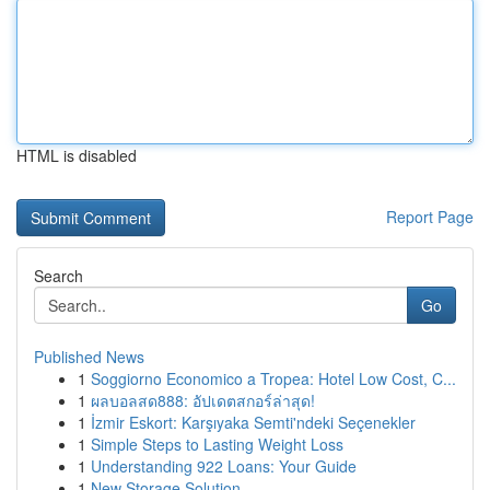
HTML is disabled
Report Page
Search
Go
Published News
1
Soggiorno Economico a Tropea: Hotel Low Cost, C...
1
ผลบอลสด888: อัปเดตสกอร์ล่าสุด!
1
İzmir Eskort: Karşıyaka Semti'ndeki Seçenekler
1
Simple Steps to Lasting Weight Loss
1
Understanding 922 Loans: Your Guide
1
New Storage Solution