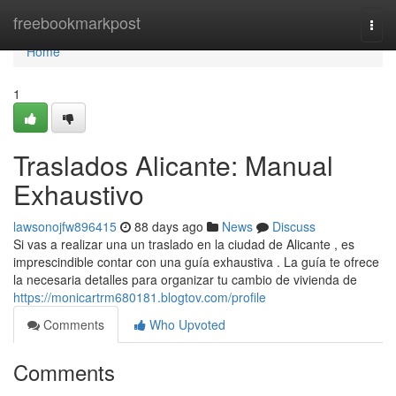
Home
freebookmarkpost
Togg
navi
Home
1
Traslados Alicante: Manual
Exhaustivo
lawsonojfw896415
88 days ago
News
Discuss
Si vas a realizar una un traslado en la ciudad de Alicante , es
imprescindible contar con una guía exhaustiva . La guía te ofrece
la necesaria detalles para organizar tu cambio de vivienda de
https://monicartrm680181.blogtov.com/profile
Comments
Who Upvoted
Comments