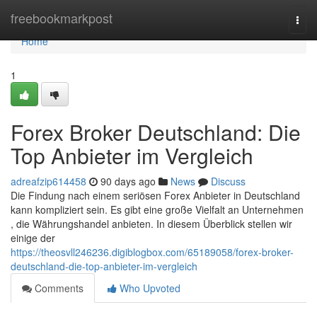
Home
freebookmarkpost
Togg
navi
Home
1
Forex Broker Deutschland: Die
Top Anbieter im Vergleich
adreafzip614458
90 days ago
News
Discuss
Die Findung nach einem seriösen Forex Anbieter in Deutschland
kann kompliziert sein. Es gibt eine große Vielfalt an Unternehmen
, die Währungshandel anbieten. In diesem Überblick stellen wir
einige der
https://theosvll246236.digiblogbox.com/65189058/forex-broker-
deutschland-die-top-anbieter-im-vergleich
Comments
Who Upvoted