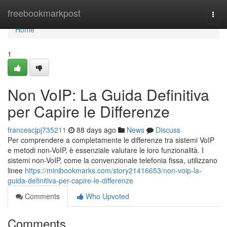
Home
freebookmarkpost
Togg
navi
Home
1
Non VoIP: La Guida Definitiva
per Capire le Differenze
francescjpj735211
88 days ago
News
Discuss
Per comprendere a completamente le differenze tra sistemi VoIP
e metodi non-VoIP, è essenziale valutare le loro funzionalità. I
sistemi non-VoIP, come la convenzionale telefonia fissa, utilizzano
linee
https://minibookmarks.com/story21416653/non-voip-la-
guida-definitiva-per-capire-le-differenze
Comments
Who Upvoted
Comments