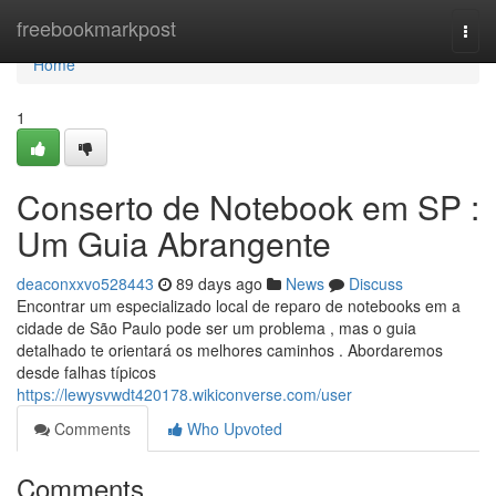
Home
freebookmarkpost
Togg
navi
Home
1
Conserto de Notebook em SP :
Um Guia Abrangente
deaconxxvo528443
89 days ago
News
Discuss
Encontrar um especializado local de reparo de notebooks em a
cidade de São Paulo pode ser um problema , mas o guia
detalhado te orientará os melhores caminhos . Abordaremos
desde falhas típicos
https://lewysvwdt420178.wikiconverse.com/user
Comments
Who Upvoted
Comments