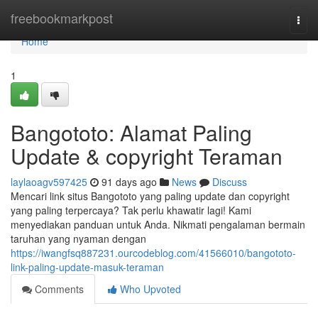
Home
freebookmarkpost
Togg
navi
Home
1
Bangototo: Alamat Paling
Update & copyright Teraman
laylaoagv597425
91 days ago
News
Discuss
Mencari link situs Bangototo yang paling update dan copyright
yang paling terpercaya? Tak perlu khawatir lagi! Kami
menyediakan panduan untuk Anda. Nikmati pengalaman bermain
taruhan yang nyaman dengan
https://iwangfsq887231.ourcodeblog.com/41566010/bangototo-
link-paling-update-masuk-teraman
Comments
Who Upvoted