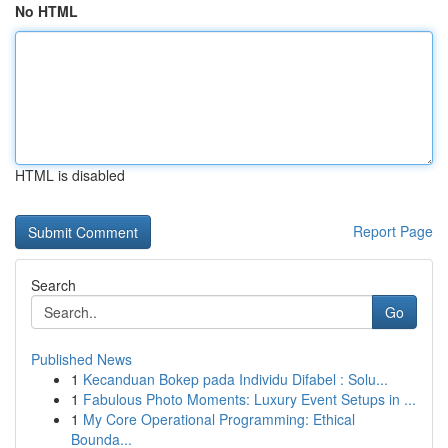
No HTML
HTML is disabled
Report Page
Search
Go
Published News
1
Kecanduan Bokep pada Individu Difabel : Solu...
1
Fabulous Photo Moments: Luxury Event Setups in ...
1
My Core Operational Programming: Ethical
Bounda...