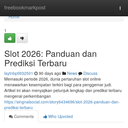
Home
freebookmarkpost
Togg
navi
Home
1
Slot 2026: Panduan dan
Prediksi Terbaru
laytnbptl932501
90 days ago
News
Discuss
Memasuki periode 2026, dunia pertaruhan slot online
menawarkan kesempatan terkini bagi para penggemar judi.
Artikel ini akan menyajikan petunjuk lengkap dan prediksi terbaru
mengenai perkembangan
https://singnalsocial.com/story6434696/slot-2026-panduan-dan-
prediksi-terbaru
Comments
Who Upvoted