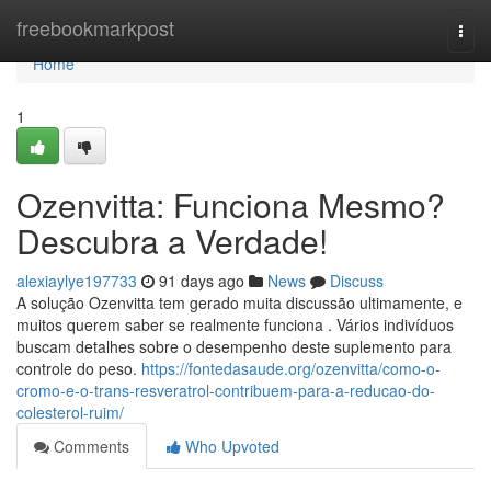
Home
freebookmarkpost
Togg
navi
Home
1
Ozenvitta: Funciona Mesmo?
Descubra a Verdade!
alexiaylye197733
91 days ago
News
Discuss
A solução Ozenvitta tem gerado muita discussão ultimamente, e
muitos querem saber se realmente funciona . Vários indivíduos
buscam detalhes sobre o desempenho deste suplemento para
controle do peso.
https://fontedasaude.org/ozenvitta/como-o-
cromo-e-o-trans-resveratrol-contribuem-para-a-reducao-do-
colesterol-ruim/
Comments
Who Upvoted