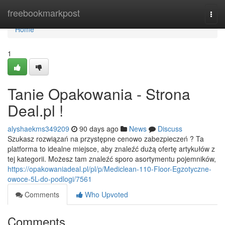
Home
freebookmarkpost
Togg
navi
Home
1
Tanie Opakowania - Strona
Deal.pl !
alyshaekms349209
90 days ago
News
Discuss
Szukasz rozwiązań na przystępne cenowo zabezpieczeń ? Ta
platforma to idealne miejsce, aby znaleźć dużą ofertę artykułów z
tej kategorii. Możesz tam znaleźć sporo asortymentu pojemników,
https://opakowaniadeal.pl/pl/p/Mediclean-110-Floor-Egzotyczne-
owoce-5L-do-podlogi/7561
Comments
Who Upvoted
Comments