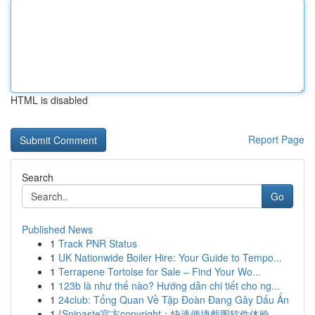
HTML is disabled
Report Page
Search
Go
Published News
1
Track PNR Status
1
UK Nationwide Boiler Hire: Your Guide to Tempo...
1
Terrapene Tortoise for Sale – Find Your Wo...
1
123b là như thế nào? Hướng dẫn chi tiết cho ng...
1
24club: Tổng Quan Về Tập Đoàn Đang Gây Dấu Ấn
1
{Snipaste官方copyright：快速便捷截图软件体验