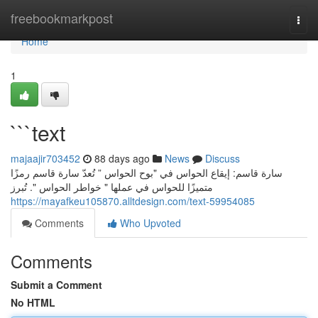
Home
freebookmarkpost
Togg
navi
Home
1
```text
majaajir703452
88 days ago
News
Discuss
سارة قاسم: إيقاع الحواس في "بوح الحواس ” تُعدّ سارة قاسم رمزًا
متميزًا للحواس في عملها " خواطر الحواس ". تُبرز
https://mayafkeu105870.alltdesign.com/text-59954085
Comments
Who Upvoted
Comments
Submit a Comment
No HTML