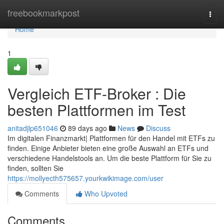
Home
freebookmarkpost
Togg
navi
Home
1
Vergleich ETF-Broker : Die
besten Plattformen im Test
anitadjlp651046
89 days ago
News
Discuss
Im digitalen Finanzmarkt| Plattformen für den Handel mit ETFs zu
finden. Einige Anbieter bieten eine große Auswahl an ETFs und
verschiedene Handelstools an. Um die beste Plattform für Sie zu
finden, sollten Sie
https://mollyecth575657.yourkwikimage.com/user
Comments
Who Upvoted
Comments