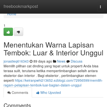
Home
freebookmarkpost
Togg
navi
Home
1
Menentukan Warna Lapisan
Tembok: Luar & Interior Unggul
jonastieq616343
89 days ago
News
Discuss
Memilih pilihan cat dinding yang tepat untuk properti Anda bisa
terasa sulit, terutama ketika mempertimbangkan selisih antara
eksterior dan interior . Bagi eksterior , pertimbangkan elemen
seperti
https://keiranpwhi213652.ezblogz.com/72956599/memilih-
ragam-pelapisan-tembok-luar-bagian-dalam-unggul
Comments
Who Upvoted
Comments