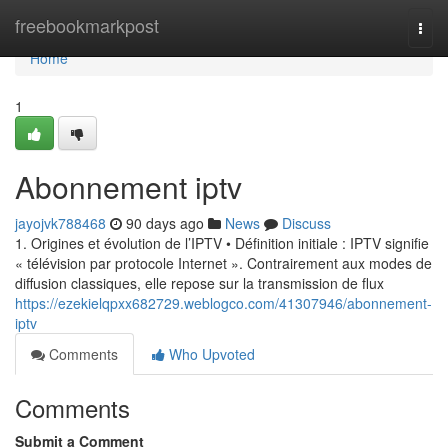
Home
freebookmarkpost
Togg
navi
Home
1
Abonnement iptv
jayojvk788468
90 days ago
News
Discuss
1. Origines et évolution de l’IPTV • Définition initiale : IPTV signifie
« télévision par protocole Internet ». Contrairement aux modes de
diffusion classiques, elle repose sur la transmission de flux
https://ezekielqpxx682729.weblogco.com/41307946/abonnement-
iptv
Comments
Who Upvoted
Comments
Submit a Comment