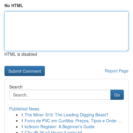
No HTML
HTML is disabled
Report Page
Search
Go
Published News
1
The Miner S19: The Leading Digging Beast?
1
Forro de PVC em Curitiba: Preços, Tipos e Onde ...
1
kc9com Register: A Beginner's Guide
1
Cầu đề 36 số khung 3 ngày kế