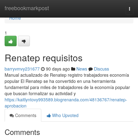
Home
freebookmarkpost
Togg
navi
Home
1
Renatep requisitos
barryvmvy231677
90 days ago
News
Discuss
Manual actualizado de Renatep registro trabajadores economía
popular El Renatep se ha convertido en una herramienta
fundamental para miles de trabajadores de la economía popular
que buscan formalizar su actividad y
https://kaitlyntovy993589.blogrenanda.com/48136767/renatep-
aprobacion
Comments
Who Upvoted
Comments