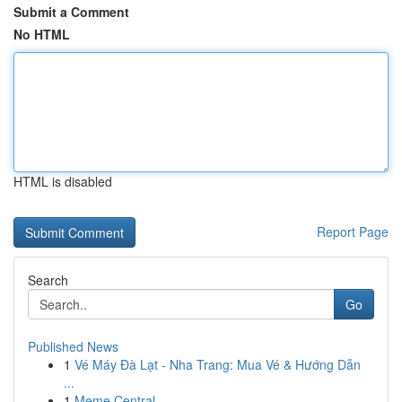
Submit a Comment
No HTML
HTML is disabled
Report Page
Search
Go
Published News
1
Vé Máy Đà Lạt - Nha Trang: Mua Vé & Hướng Dẫn
...
1
Meme Central