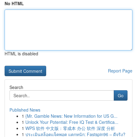
No HTML
HTML is disabled
Report Page
Search
Go
Published News
1
{Mr. Gamble News: New Information for US G...
1
Unlock Your Potential: Free IQ Test & Certifica...
1
WPS 软件 中文版：零成本 办公 软件 深度 分析
1
ประเมินสล็อตแจ็คพอต แตกหนัก: Fastspin96 – ดีจริง?