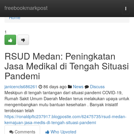
Home
freebookmarkpost
Togg
navi
Home
1
RSUD Medan: Peningkatan
Jasa Medikal di Tengah Situasi
Pandemi
janicencls686261
86 days ago
News
Discuss
Meskipun di tengah tantangan dari situasi pandemi COVID-19,
Rumah Sakit Umum Daerah Medan terus melakukan upaya untuk
mengembangkan mutu bantuan kesehatan . Banyak inisiatif
terobosan telah
https://ronaldpftc237917.blogpostie.com/62475735/rsud-medan-
kemajuan-jasa-medis-di-tengah-situasi-pandemi
Comments
Who Upvoted