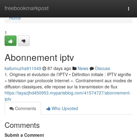
Home
freebookmarkpost
Togg
navi
Home
1
Abonnement iptv
kallumuzha911049
87 days ago
News
Discuss
1. Origines et évolution de l’IPTV • Définition initiale : IPTV signifie
« télévision par protocole Internet ». Contrairement aux modes de
diffusion classiques, elle repose sur la transmission de flux
https://tayazjhd450953.myparisblog.com/41574727/abonnement-
iptv
Comments
Who Upvoted
Comments
Submit a Comment