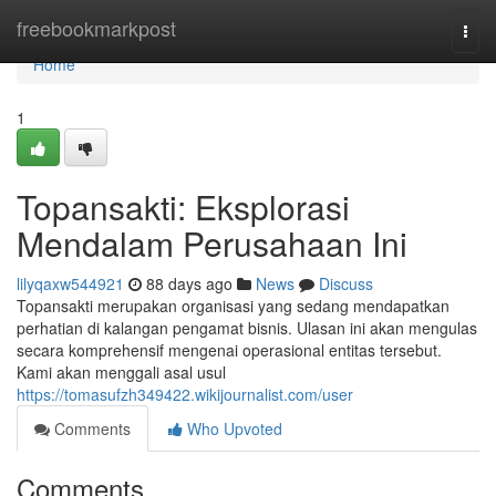
Home
freebookmarkpost
Togg
navi
Home
1
Topansakti: Eksplorasi
Mendalam Perusahaan Ini
lilyqaxw544921
88 days ago
News
Discuss
Topansakti merupakan organisasi yang sedang mendapatkan
perhatian di kalangan pengamat bisnis. Ulasan ini akan mengulas
secara komprehensif mengenai operasional entitas tersebut.
Kami akan menggali asal usul
https://tomasufzh349422.wikijournalist.com/user
Comments
Who Upvoted
Comments