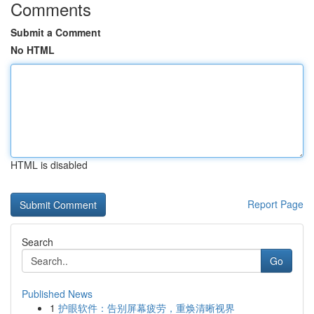
Comments
Submit a Comment
No HTML
HTML is disabled
Report Page
Search
Go
Published News
1
护眼软件：告别屏幕疲劳，重焕清晰视界