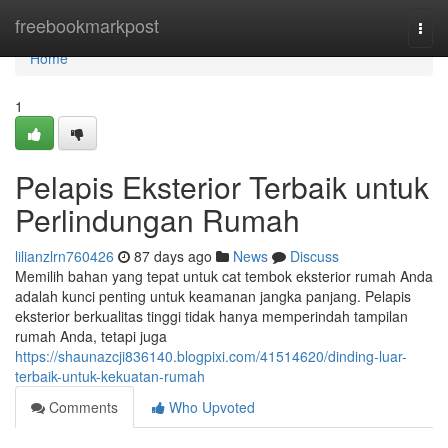
Home
freebookmarkpost
Togg
navi
Home
1
Pelapis Eksterior Terbaik untuk
Perlindungan Rumah
lilianzlrn760426
87 days ago
News
Discuss
Memilih bahan yang tepat untuk cat tembok eksterior rumah Anda
adalah kunci penting untuk keamanan jangka panjang. Pelapis
eksterior berkualitas tinggi tidak hanya memperindah tampilan
rumah Anda, tetapi juga
https://shaunazcji836140.blogpixi.com/41514620/dinding-luar-
terbaik-untuk-kekuatan-rumah
Comments
Who Upvoted