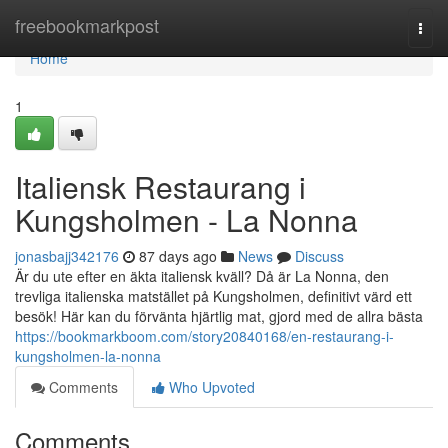
Home
freebookmarkpost
Togg
navi
Home
1
Italiensk Restaurang i
Kungsholmen - La Nonna
jonasbajj342176
87 days ago
News
Discuss
Är du ute efter en äkta italiensk kväll? Då är La Nonna, den
trevliga italienska matstället på Kungsholmen, definitivt värd ett
besök! Här kan du förvänta hjärtlig mat, gjord med de allra bästa
https://bookmarkboom.com/story20840168/en-restaurang-i-
kungsholmen-la-nonna
Comments
Who Upvoted
Comments