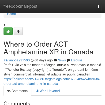
Home
freebookmarkpost
Togg
navi
Home
1
Where to Order ACT
Amphetamine XR in Canada
alivianboa291593
88 days ago
News
Discuss
Parfait ! Je vais maintenant rédiger l’article suivant avec le mot-clé
: **Acheter Ecstasy (copyright) à Toronto**, en gardant le même
style **commercial, informatif et adapté au public canadien
https://haleemadefv747386.targetblogs.com/37224854/where-to-
order-act-amphetamine-xr-in-canada
Comments
Who Upvoted
Comments