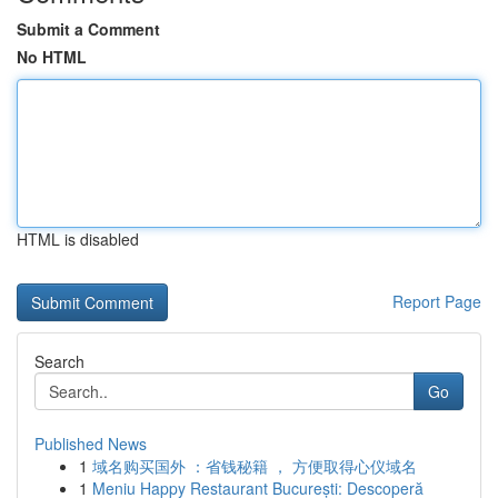
Submit a Comment
No HTML
HTML is disabled
Report Page
Search
Go
Published News
1
域名购买国外 ：省钱秘籍 ， 方便取得心仪域名
1
Meniu Happy Restaurant București: Descoperă