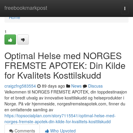
Home
freebookmarkpost
Togg
navi
Home
1
Optimal Helse med NORGES
FREMSTE APOTEK: Din Kilde
for Kvalitets Kosttilskudd
craigzfng583554
89 days ago
News
Discuss
Velkommen til NORGES FREMSTE APOTEK, din toppdestinasjon
for et bredt utvalg av innovative kosttilskudd og helseprodukter i
Norge. På vår hjemmeside, norgesfremsteapotek.com, finner du
en omfattende samling av
https://topsocialplan.com/story7115541/optimal-helse-med-
norges-fremste-apotek-din-kilde-for-kvalitets-kosttilskudd
Comments
Who Upvoted