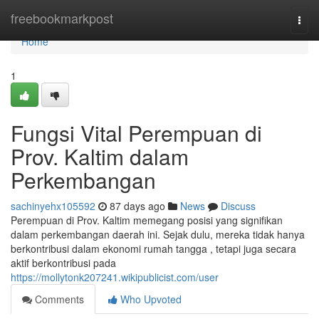
Home
freebookmarkpost
Togg
navi
Home
1
Fungsi Vital Perempuan di
Prov. Kaltim dalam
Perkembangan
sachinyehx105592
87 days ago
News
Discuss
Perempuan di Prov. Kaltim memegang posisi yang signifikan
dalam perkembangan daerah ini. Sejak dulu, mereka tidak hanya
berkontribusi dalam ekonomi rumah tangga , tetapi juga secara
aktif berkontribusi pada
https://mollytonk207241.wikipublicist.com/user
Comments
Who Upvoted