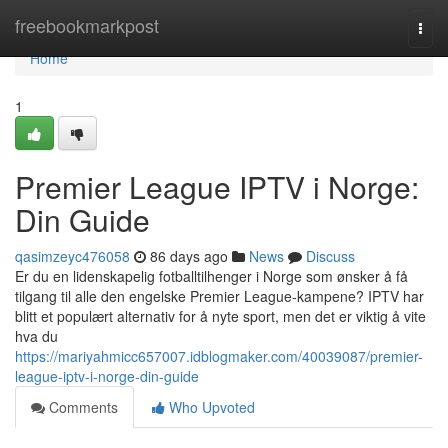
Home
freebookmarkpost
Togg
navi
Home
1
Premier League IPTV i Norge:
Din Guide
qasimzeyc476058
86 days ago
News
Discuss
Er du en lidenskapelig fotballtilhenger i Norge som ønsker å få
tilgang til alle den engelske Premier League-kampene? IPTV har
blitt et populært alternativ for å nyte sport, men det er viktig å vite
hva du
https://mariyahmicc657007.idblogmaker.com/40039087/premier-
league-iptv-i-norge-din-guide
Comments
Who Upvoted