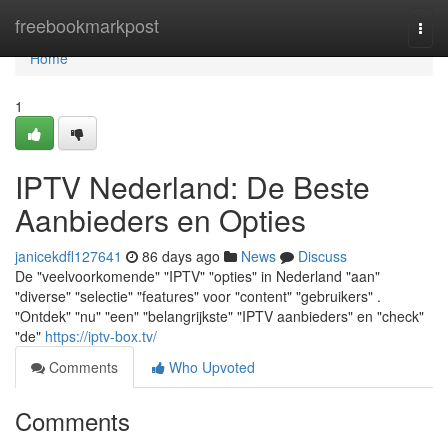
Home
freebookmarkpost
Togg
navi
Home
1
IPTV Nederland: De Beste
Aanbieders en Opties
janicekdfl127641
86 days ago
News
Discuss
De "veelvoorkomende" "IPTV" "opties" in Nederland "aan"
"diverse" "selectie" "features" voor "content" "gebruikers" .
"Ontdek" "nu" "een" "belangrijkste" "IPTV aanbieders" en "check"
"de"
https://iptv-box.tv/
Comments
Who Upvoted
Comments