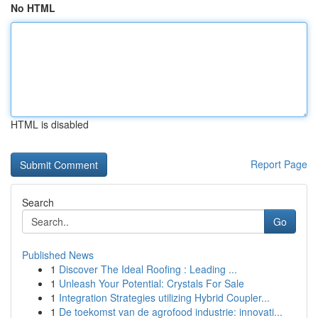
No HTML
HTML is disabled
Report Page
Search
Go
Published News
1
Discover The Ideal Roofing : Leading ...
1
Unleash Your Potential: Crystals For Sale
1
Integration Strategies utilizing Hybrid Coupler...
1
De toekomst van de agrofood industrie: innovati...