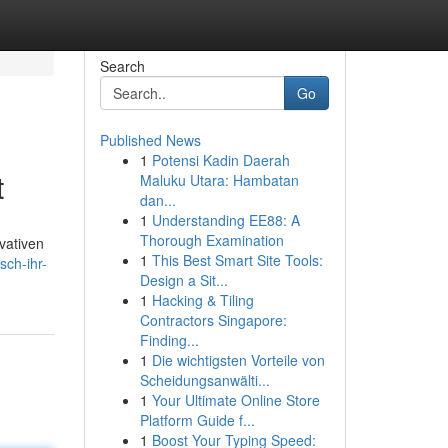
Search
Go
Published News
1
Potensi Kadin Daerah
t
Maluku Utara: Hambatan
dan...
1
Understanding EE88: A
Thorough Examination
vativen
1
This Best Smart Site Tools:
sch-ihr-
Design a Sit...
1
Hacking & Tiling
Contractors Singapore:
Finding...
1
Die wichtigsten Vorteile von
Scheidungsanwälti...
1
Your Ultimate Online Store
Platform Guide f...
1
Boost Your Typing Speed: