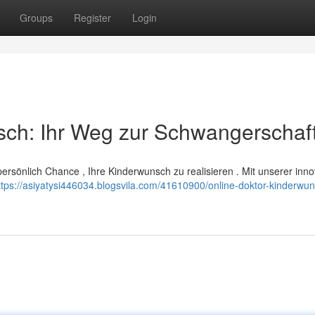
Groups
Register
Login
sch: Ihr Weg zur Schwangerschaf
persönlich Chance , Ihre Kinderwunsch zu realisieren . Mit unserer inno
ttps://asiyatysi446034.blogsvila.com/41610900/online-doktor-kinderwun