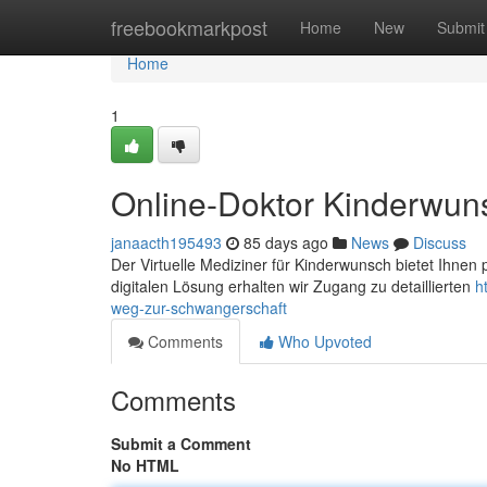
Home
freebookmarkpost
Home
New
Submit
Home
1
Online-Doktor Kinderwun
janaacth195493
85 days ago
News
Discuss
Der Virtuelle Mediziner für Kinderwunsch bietet Ihnen 
digitalen Lösung erhalten wir Zugang zu detaillierten
h
weg-zur-schwangerschaft
Comments
Who Upvoted
Comments
Submit a Comment
No HTML