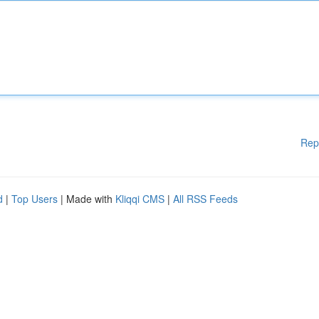
Rep
d
|
Top Users
| Made with
Kliqqi CMS
|
All RSS Feeds