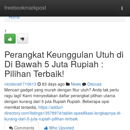
Home
freebookmarkpost
Togg
navi
Home
1
Perangkat Keunggulan Utuh di
Di Bawah 5 Juta Rupiah :
Pilihan Terbaik!
nicolenatr710613
83 days ago
News
Discuss
Mencari gadget yang murah dengan fitur utuh? Anda tak perlu
ragu lagi! Kami menyediakan daftar perangkat pilihan utama
dengan kurang dari 5 juta Rupiah Rupiah. Beberapa opsi
memikat tersedia,
https://addurl-
directory.com/listings13578974/tablet-spesifikasi-lengkapnya-di-
kurang-dari-5-juta-rupiah-pilihan-terbaik
Comments
Who Upvoted