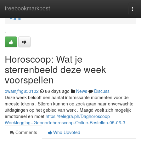
Home
freebookmarkpost
Togg
navi
Home
1
Horoscoop: Wat je
sterrenbeeld deze week
voorspellen
owainjfng850102
86 days ago
News
Discuss
Deze week belooft een aantal interessante momenten voor de
meeste tekens . Stieren kunnen op zoek gaan naar onverwachte
uitdagingen op het gebied van werk . Maagd voelt zich mogelijk
emotioneel en moet
https://telegra.ph/Daghoroscoop-
Weeklegging--Geboortehoroscoop-Online-Bestellen-05-06-3
Comments
Who Upvoted