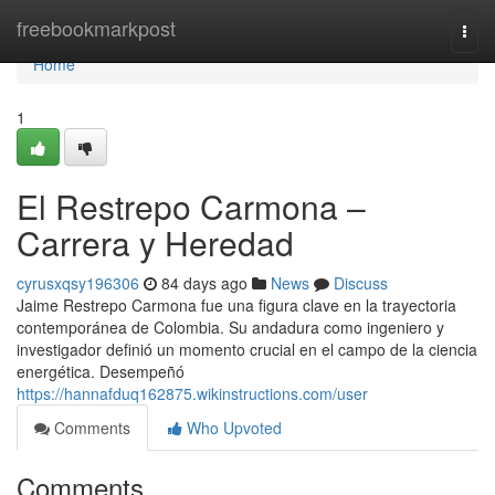
Home
freebookmarkpost
Togg
navi
Home
1
El Restrepo Carmona –
Carrera y Heredad
cyrusxqsy196306
84 days ago
News
Discuss
Jaime Restrepo Carmona fue una figura clave en la trayectoria
contemporánea de Colombia. Su andadura como ingeniero y
investigador definió un momento crucial en el campo de la ciencia
energética. Desempeñó
https://hannafduq162875.wikinstructions.com/user
Comments
Who Upvoted
Comments