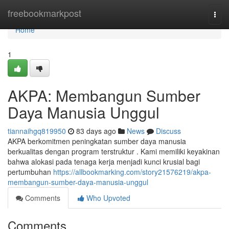
Home
freebookmarkpost
Togg
navi
Home
1
AKPA: Membangun Sumber
Daya Manusia Unggul
tiannaihgq819950
83 days ago
News
Discuss
AKPA berkomitmen peningkatan sumber daya manusia
berkualitas dengan program terstruktur . Kami memiliki keyakinan
bahwa alokasi pada tenaga kerja menjadi kunci krusial bagi
pertumbuhan
https://allbookmarking.com/story21576219/akpa-
membangun-sumber-daya-manusia-unggul
Comments
Who Upvoted
Comments