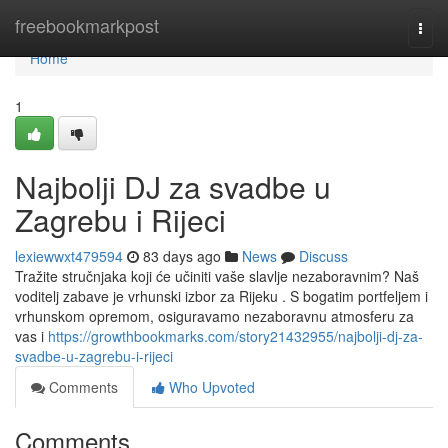
Home
freebookmarkpost
Togg
navi
Home
1
Najbolji DJ za svadbe u
Zagrebu i Rijeci
lexiewwxt479594
83 days ago
News
Discuss
Tražite stručnjaka koji će učiniti vaše slavlje nezaboravnim? Naš
voditelj zabave je vrhunski izbor za Rijeku . S bogatim portfeljem i
vrhunskom opremom, osiguravamo nezaboravnu atmosferu za
vas i
https://growthbookmarks.com/story21432955/najbolji-dj-za-
svadbe-u-zagrebu-i-rijeci
Comments
Who Upvoted
Comments