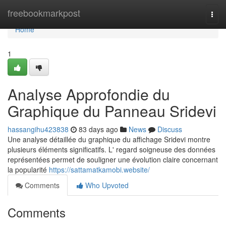
Home
freebookmarkpost
Togg
navi
Home
1
Analyse Approfondie du
Graphique du Panneau Sridevi
hassangihu423838
83 days ago
News
Discuss
Une analyse détaillée du graphique du affichage Sridevi montre
plusieurs éléments significatifs. L' regard soigneuse des données
représentées permet de souligner une évolution claire concernant
la popularité
https://sattamatkamobi.website/
Comments
Who Upvoted
Comments