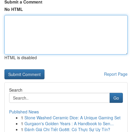
Submit a Comment
No HTML
HTML is disabled
Report Page
Search
Go
Published News
1
Stone Washed Ceramic Dice: A Unique Gaming Set
1
Gurgaon's Golden Years : A Handbook to Sen...
1
Đánh Giá Chi Tiết Go88: Có Thực Sự Uy Tín?